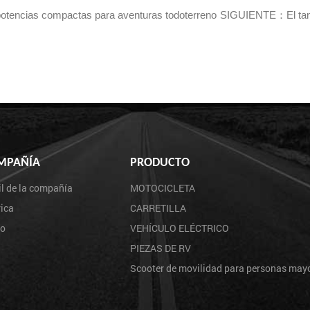
otencias compactas para aventuras todoterreno
SIGUIENTE：El tanqu
MPAÑÍA
PRODUCTO
il de la compañía
MOTOCICLETA
ica
CARRETILLA
eo
VEHÍCULO ELÉCTRICO
PIEZAS DE RV
Scooter de movilidad para personas may