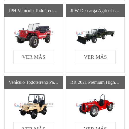
JPH Vehículo Todo Terreno Con Tracción En Las Cuatro Ruedas Tractor Para Uso General Vehículos Todoterreno Para Paseos Recreativos
JPW Descarga Agrícola Diesel Vehículo Todo Terreno Pequeño Vehículo De Cuatro Ruedas Para Adultos
VER MÁS
VER MÁS
Vehículo Todoterreno Para Uso General Atv Del Vehículo Con Tracción En Las Cuatro Ruedas Caliente De JPL Para Adultos
RR 2021 Premium High-End All Terrain Vehicle Volante Ecológico Autos Deportivos Gas