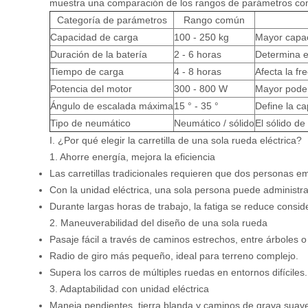
muestra una comparación de los rangos de parámetros c
Categoría de parámetros
Rango común
Capacidad de carga
100 - 250 kg
Mayor capac
Duración de la batería
2 - 6 horas
Determina e
Tiempo de carga
4 - 8 horas
Afecta la fr
Potencia del motor
300 - 800 W
Mayor poder
Ángulo de escalada máxima
15 ° - 35 °
Define la c
Tipo de neumático
Neumático / sólido
El sólido de
I. ¿Por qué elegir la carretilla de una sola rueda eléctrica?
1. Ahorre energía, mejora la eficiencia
Las carretillas tradicionales requieren que dos personas e
Con la unidad eléctrica, una sola persona puede administr
Durante largas horas de trabajo, la fatiga se reduce consi
2. Maneuverabilidad del diseño de una sola rueda
Pasaje fácil a través de caminos estrechos, entre árboles o
Radio de giro más pequeño, ideal para terreno complejo.
Supera los carros de múltiples ruedas en entornos difíciles.
3. Adaptabilidad con unidad eléctrica
Maneja pendientes, tierra blanda y caminos de grava suav