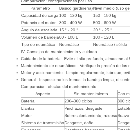
Comparación: configuraciones por uso
Parámetro
Básico (jardinería)
Nivel medio (uso ge
Capacidad de carga
100 - 120 kg
150 - 180 kg
Potencia del motor
300 - 400 W
500 - 600 W
Ángulo de escalada
15 ° - 20 °
20 ° - 25 °
Volumen de bandeja
80 - 100 L
100 - 120 L
Tipo de neumático
Neumático
Neumático / sólido
IV. Consejos de mantenimiento y cuidado
Cuidado de la batería
: Evite el alta profunda, almacene al
Mantenimiento de neumáticos
: Verifique la presión de lo
Motor y accionamiento
: Limpie regularmente, lubrique, evi
General
: Inspeccione los frenos, la bandeja limpia, el co
Comparación: efectos del mantenimiento
Aspecto
Sin mantenimiento
Con ma
Batería
200–300 ciclos
800 ci
Llantas
Pinchazos, desgaste
Establ
Motor
Sobrecalentamiento, ruidoso
Suave 
Sistema de transmisión
Desgaste, daño
Desgas