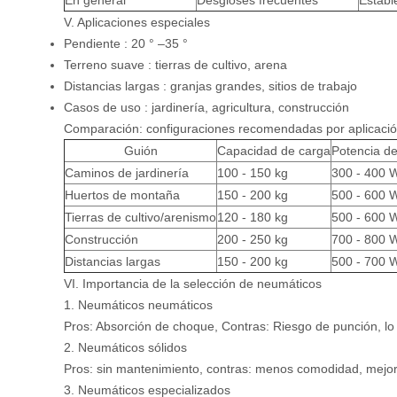
En general
Desgloses frecuentes
Establ
V. Aplicaciones especiales
Pendiente
: 20 ° –35 °
Terreno suave
: tierras de cultivo, arena
Distancias largas
: granjas grandes, sitios de trabajo
Casos de uso
: jardinería, agricultura, construcción
Comparación: configuraciones recomendadas por aplicaci
Guión
Capacidad de carga
Potencia de
Caminos de jardinería
100 - 150 kg
300 - 400 
Huertos de montaña
150 - 200 kg
500 - 600 
Tierras de cultivo/arenismo
120 - 180 kg
500 - 600 
Construcción
200 - 250 kg
700 - 800 
Distancias largas
150 - 200 kg
500 - 700 
VI. Importancia de la selección de neumáticos
1. Neumáticos neumáticos
Pros: Absorción de choque, Contras: Riesgo de punción, lo 
2. Neumáticos sólidos
Pros: sin mantenimiento, contras: menos comodidad, mejor
3. Neumáticos especializados