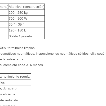
neral)
Alto nivel (construcción)
200 - 250 kg
700 - 800 W
30 ° - 35 °
120 - 150 L
Sólido / pesado
 50%, terminales limpias.
s neumáticos neumáticos, inspeccione los neumáticos sólidos, elija según
te la sobrecarga.
ntrol completo cada 3–6 meses.
ntenimiento regular
clos
e, duradero
y eficiente
te reducido