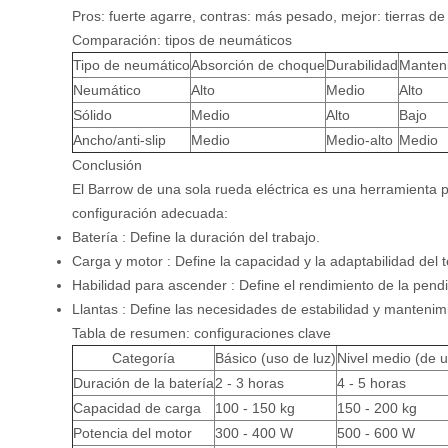
Pros: fuerte agarre, contras: más pesado, mejor: tierras de
Comparación: tipos de neumáticos
Tipo de neumático
Absorción de choque
Durabilidad
Manten
Neumático
Alto
Medio
Alto
Sólido
Medio
Alto
Bajo
Ancho/anti-slip
Medio
Medio-alto
Medio
Conclusión
El
Barrow de una sola rueda eléctrica
es una herramienta p
configuración adecuada:
Batería
: Define la duración del trabajo.
Carga y motor
: Define la capacidad y la adaptabilidad del 
Habilidad para ascender
: Define el rendimiento de la pend
Llantas
: Define las necesidades de estabilidad y mantenim
Tabla de resumen: configuraciones clave
Categoría
Básico (uso de luz)
Nivel medio (de u
Duración de la batería
2 - 3 horas
4 - 5 horas
Capacidad de carga
100 - 150 kg
150 - 200 kg
Potencia del motor
300 - 400 W
500 - 600 W