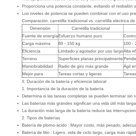
Proporciona una potencia constante, evitando el resbalón 
Los niveles de potencia se pueden combinar con el uso prev
Comparación: carretilla tradicional vs. carretilla eléctrica d
Dimensión
Carretilla tradicional
Fuente de energía
Esfuerzo humano puro
Contro
Carga máxima
80 - 150 kg
100 - 
Eficiencia
Limitado y agotador por uso largo
Alta e
Terreno
Superficies planas principalmente
Pendie
Maniobrabilidad
Radio de giro más grande
Ágil e
Mejor para
Tareas cortas y ligeras
Tareas
II. Duración de la batería y eficiencia laboral
1. Importancia de la duración de la batería
Determina si las tareas completas se pueden terminar sin r
Las baterías más grandes significan una vida útil más larg
La duración más larga de la batería reduce las interrupcion
2. Tipos de baterías
Batería de plomo-ácido
: Mayor costo, más pesado, adecua
Batería de litio
: Ligero, vida de ciclo largo, carga más rápi