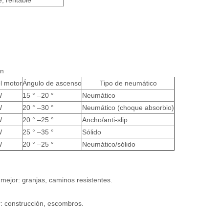
e, rentable
ón
l motor
Ángulo de ascenso
Tipo de neumático
W
15 ° –20 °
Neumático
W
20 ° –30 °
Neumático (choque absorbio)
W
20 ° –25 °
Ancho/anti-slip
W
25 ° –35 °
Sólido
W
20 ° –25 °
Neumático/sólido
mejor: granjas, caminos resistentes.
: construcción, escombros.