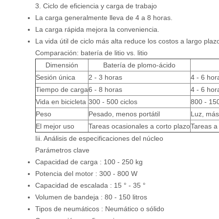
3. Ciclo de eficiencia y carga de trabajo
La carga generalmente lleva de 4 a 8 horas.
La carga rápida mejora la conveniencia.
La vida útil de ciclo más alta reduce los costos a largo plaz
Comparación: batería de litio vs. litio
Dimensión
Batería de plomo-ácido
Sesión única
2 - 3 horas
4 - 6 hor
Tiempo de carga
6 - 8 horas
4 - 6 hor
Vida en bicicleta
300 - 500 ciclos
800 - 150
Peso
Pesado, menos portátil
Luz, más
El mejor uso
Tareas ocasionales a corto plazo
Tareas a 
Iii. Análisis de especificaciones del núcleo
Parámetros clave
Capacidad de carga
: 100 - 250 kg
Potencia del motor
: 300 - 800 W
Capacidad de escalada
: 15 ° - 35 °
Volumen de bandeja
: 80 - 150 litros
Tipos de neumáticos
: Neumático o sólido