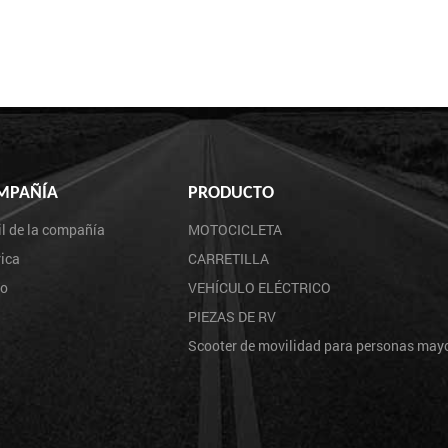
MPAÑÍA
PRODUCTO
il de la compañía
MOTOCICLETA
ica
CARRETILLA
eo
VEHÍCULO ELÉCTRICO
PIEZAS DE RV
Scooter de movilidad para personas may