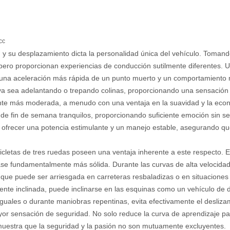
cc
s, y su desplazamiento dicta la personalidad única del vehículo. Tom
pero proporcionan experiencias de conducción sutilmente diferentes.
 una aceleración más rápida de un punto muerto y un comportamiento má
, ya sea adelantando o trepando colinas, proporcionando una sensació
nte más moderada, a menudo con una ventaja en la suavidad y la econo
ajes de fin de semana tranquilos, proporcionando suficiente emoción sin
frecer una potencia estimulante y un manejo estable, asegurando que 
cicletas de tres ruedas poseen una ventaja inherente a este respecto. 
ase fundamentalmente más sólida. Durante las curvas de alta velocidad,
ra que puede ser arriesgada en carreteras resbaladizas o en situacione
ente inclinada, puede inclinarse en las esquinas como un vehículo de 
siguales o durante maniobras repentinas, evita efectivamente el desliza
mayor sensación de seguridad. No solo reduce la curva de aprendizaje pa
muestra que la seguridad y la pasión no son mutuamente excluyentes.