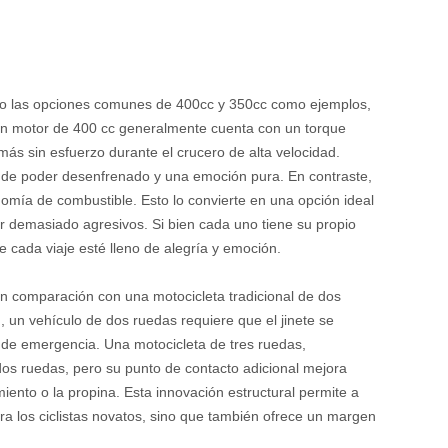
ando las opciones comunes de 400cc y 350cc como ejemplos,
 Un motor de 400 cc generalmente cuenta con un torque
s sin esfuerzo durante el crucero de alta velocidad.
n de poder desenfrenado y una emoción pura. En contraste,
mía de combustible. Esto lo convierte en una opción ideal
 ser demasiado agresivos. Si bien cada uno tiene su propio
cada viaje esté lleno de alegría y emoción.
En comparación con una motocicleta tradicional de dos
 un vehículo de dos ruedas requiere que el jinete se
s de emergencia. Una motocicleta de tres ruedas,
dos ruedas, pero su punto de contacto adicional mejora
miento o la propina. Esta innovación estructural permite a
ra los ciclistas novatos, sino que también ofrece un margen