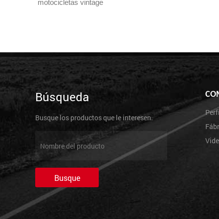
motocicletas vintage
Búsqueda
CO
Perf
Busque los productos que le interesen.
Fábr
Vid