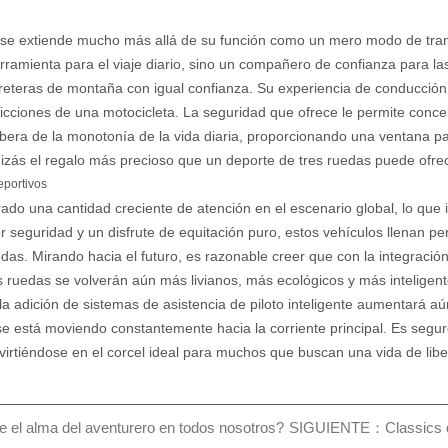
o se extiende mucho más allá de su función como un mero modo de tran
a herramienta para el viaje diario, sino un compañero de confianza para
carreteras de montaña con igual confianza. Su experiencia de conducció
stricciones de una motocicleta. La seguridad que ofrece le permite conce
libera de la monotonía de la vida diaria, proporcionando una ventana 
quizás el regalo más precioso que un deporte de tres ruedas puede ofrec
eportivos
rado una cantidad creciente de atención en el escenario global, lo que 
eguridad y un disfrute de equitación puro, estos vehículos llenan per
das. Mirando hacia el futuro, es razonable creer que con la integración
es ruedas se volverán aún más livianos, más ecológicos y más inteligente
 la adición de sistemas de asistencia de piloto inteligente aumentará 
se está moviendo constantemente hacia la corriente principal. Es seguro
irtiéndose en el corcel ideal para muchos que buscan una vida de libe
el alma del aventurero en todos nosotros?
SIGUIENTE：Classics de 