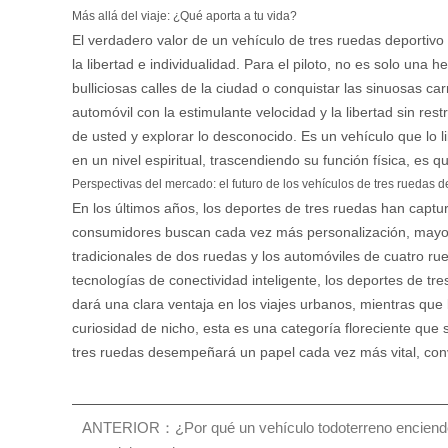
Más allá del viaje: ¿Qué aporta a tu vida?
El verdadero valor de un vehículo de tres ruedas deportiv
la libertad e individualidad. Para el piloto, no es solo un
bulliciosas calles de la ciudad o conquistar las sinuosas 
automóvil con la estimulante velocidad y la libertad sin re
de usted y explorar lo desconocido. Es un vehículo que lo 
en un nivel espiritual, trascendiendo su función física, es 
Perspectivas del mercado: el futuro de los vehículos de tres ruedas d
En los últimos años, los deportes de tres ruedas han captu
consumidores buscan cada vez más personalización, mayor s
tradicionales de dos ruedas y los automóviles de cuatro rue
tecnologías de conectividad inteligente, los deportes de tr
dará una clara ventaja en los viajes urbanos, mientras que
curiosidad de nicho, esta es una categoría floreciente que 
tres ruedas desempeñará un papel cada vez más vital, conv
ANTERIOR：¿Por qué un vehículo todoterreno enciende 