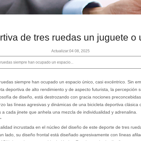
tiva de tres ruedas un juguete o 
Actualizar:04 08, 2025
s ruedas siempre han ocupado un espacio...
es ruedas siempre han ocupado un espacio único, casi excéntrico. Sin 
ta deportiva de alto rendimiento y de aspecto futurista, la percepción 
ilosofía de diseño, está destrozando con gracia nociones preconcebidas
o las líneas agresivas y dinámicas de una bicicleta deportiva clásica c
s a cada jinete que anhela una mezcla de individualidad y adrenalina.
"
alidad incrustada en el núcleo del diseño de este deporte de tres rued
 lado, su diseño frontal está diseñado agresivamente con líneas afila