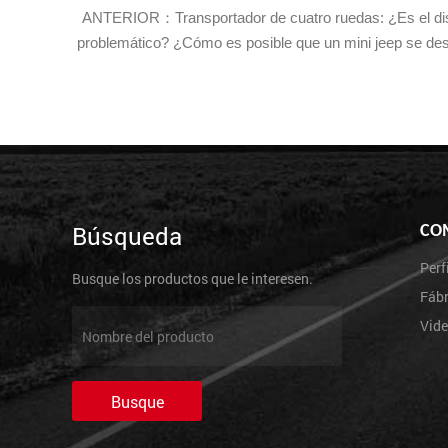
ANTERIOR：Transportador de cuatro ruedas: ¿Es el diseño
problemático? ¿Cómo es posible que un mini jeep se desp
Búsqueda
CO
Perf
Busque los productos que le interesen.
Fábr
Vid