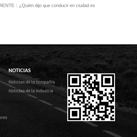
IENTE：¿Quién dijo que conducir en ciudad es
NOTICIAS
Noticias de la compañía
Noticias de la Industria
ores