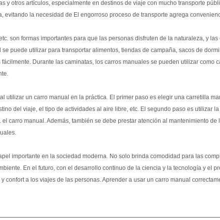
as y otros artículos, especialmente en destinos de viaje con mucho transporte públ
, evitando la necesidad de El engorroso proceso de transporte agrega convenienc
etc. son formas importantes para que las personas disfruten de la naturaleza, y la
 se puede utilizar para transportar alimentos, tiendas de campaña, sacos de dormir 
 más fácilmente. Durante las caminatas, los carros manuales se pueden utilizar como 
nte.
utilizar un carro manual en la práctica. El primer paso es elegir una carretilla m
 del viaje, el tipo de actividades al aire libre, etc. El segundo paso es utilizar la
 el carro manual. Además, también se debe prestar atención al mantenimiento de la 
uales.
apel importante en la sociedad moderna. No solo brinda comodidad para las compras,
nte. En el futuro, con el desarrollo continuo de la ciencia y la tecnología y el pro
onfort a los viajes de las personas. Aprender a usar un carro manual correctamen