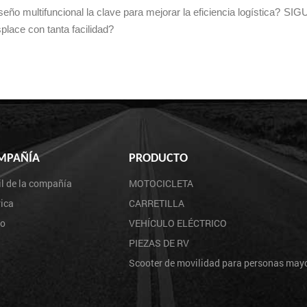
 multifuncional la clave para mejorar la eficiencia logística?
SIGU
lace con tanta facilidad?
MPAÑÍA
PRODUCTO
il de la compañía
MOTOCICLETA
ica
CARRETILLA
eo
VEHÍCULO ELÉCTRICO
PIEZAS DE RV
Scooter de movilidad para personas may