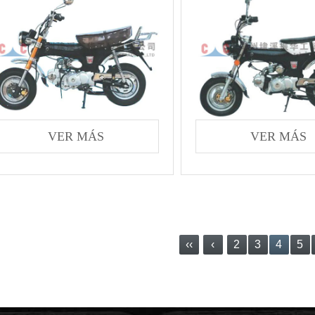
VER MÁS
VER MÁS
‹‹
‹
2
3
4
5