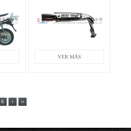
VER MÁS
6
›
››