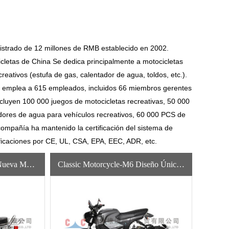
istrado de 12 millones de RMB establecido en 2002.
cletas de China
Se dedica principalmente a motocicletas
ecreativos (estufa de gas, calentador de agua, toldos, etc.).
sa emplea a 615 empleados, incluidos 66 miembros gerentes
ncluyen 100 000 juegos de motocicletas recreativas, 50 000
tadores de agua para vehículos recreativos, 60 000 PCS de
ompañía ha mantenido la certificación del sistema de
ficaciones por CE, UL, CSA, EPA, EEC, ADR, etc.
Classic Motorcycle-ZH-C Nueva Motocicleta De Gasolina A Gas Ampliamente Utilizada Con Alta Calidad
Classic Motorcycle-M6 Diseño Único Venta Caliente Marca Gas Gasolina Para Motocicletas Para Adultos