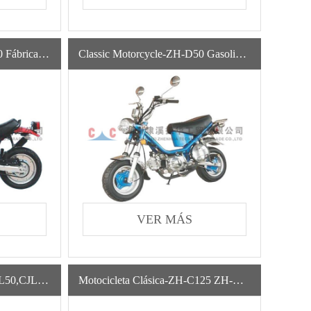
Classic Motorcycle-ZH-B50 Fábrica Motor De Gasolina Importar Motocicletas De China Para Adultos
Classic Motorcycle-ZH-D50 Gasoline Classic Automatic Motorcycles Gas Powered Para La Venta
VER MÁS
Motocicleta Clásica-ZH-CJL50,CJL125
Motocicleta Clásica-ZH-C125 ZH-C110