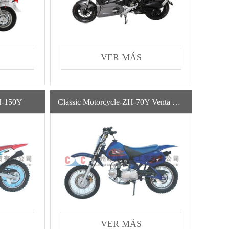
VER MÁS
ZH-150Y
Classic Motorcycle-ZH-70Y Venta De Fábrica Varias Motocicletas Clásicas Monkeybike De Gasolina De Alta Velocidad
VER MÁS