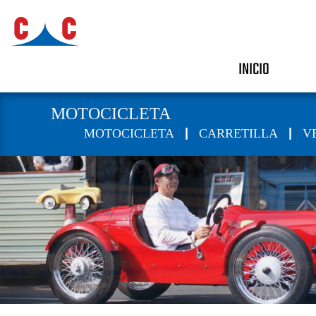
INICIO
MOTOCICLETA
|
|
MOTOCICLETA
CARRETILLA
V