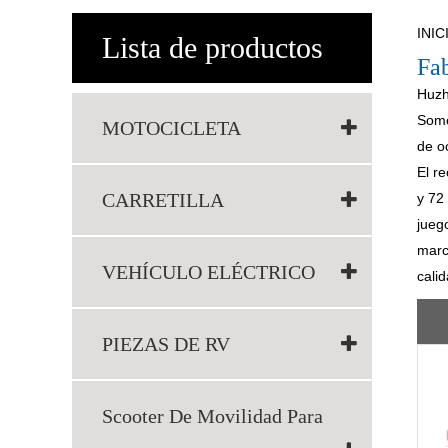
INIC
Lista de productos
Fab
Huzh
Somo
MOTOCICLETA
de oc
El r
CARRETILLA
y 72
jueg
marc
VEHÍCULO ELÉCTRICO
cali
PIEZAS DE RV
Scooter De Movilidad Para