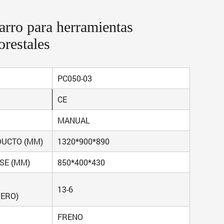
rro para herramientas
orestales
PC050-03
CE
MANUAL
DUCTO (MM)
1320*900*890
SE (MM)
850*400*430
13-6
ERO)
FRENO